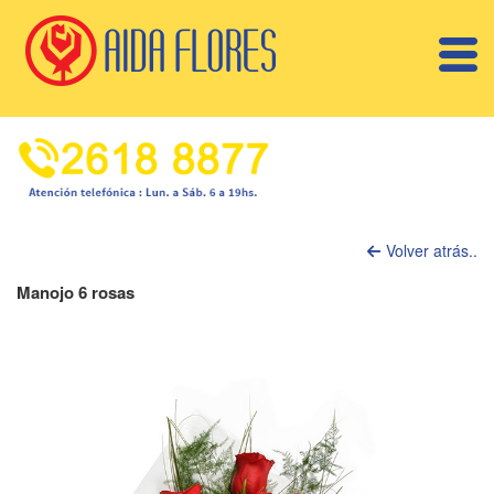
Volver atrás..
Manojo 6 rosas